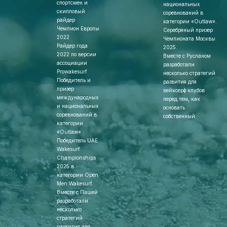
спортсмен и
национальных
скилловый
соревнований в
райдер
категории «Outlaw».
Чемпион Европы
Серебряный призер
2022
Чемпионата Москвы
Райдер года
2025.
2022 по версии
Вместе с Русланом
ассоциации
разработали
Prowakesurf
несколько стратегий
Победитель и
развития для
призер
вейксерф клубов
международных
перед тем, как
и национальных
основать
соревнований в
собственный.
категории
«Outlaw»
Победитель UAE
Wakesurf
Championships
2025 в
категории Open
Men Wakesurf.
Вместе с Пашей
разработали
несколько
стратегий
развития для