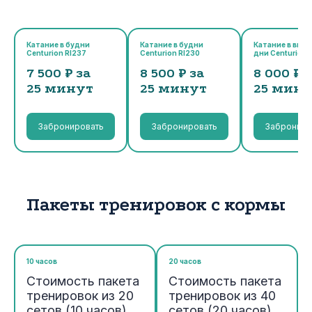
Катание в будни
Катание в будни
Катание в вых
Centurion RI237
Centurion RI230
дни Centurion 
7 500 ₽ за
8 500 ₽ за
8 000 ₽ 
25 минут
25 минут
25 мину
Забронировать
Забронировать
Заброниро
Пакеты тренировок с кормы
10 часов
20 часов
Стоимость пакета
Стоимость пакета
тренировок из 20
тренировок из 40
сетов (10 часов)
сетов (20 часов)