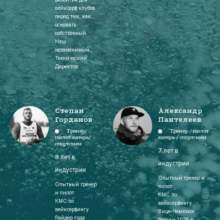
вейксерф клубов
перед тем, как
основать
собственный.
Наш
незаменимый
Технический
Директор
Степан
Александр
Горданов
Пантелеев
Тренер/
Тренер / пилот
пилот катера/
катера / спортсмен
спортсмен
7 лет в
8 лет в
индустрии
индустрии
Опытный тренер и
Опытный тренер
пилот
и пилот
КМС по
КМС по
вейксерфингу
вейксерфингу
Вице-Чемпион
Райдер года
России 2025 в