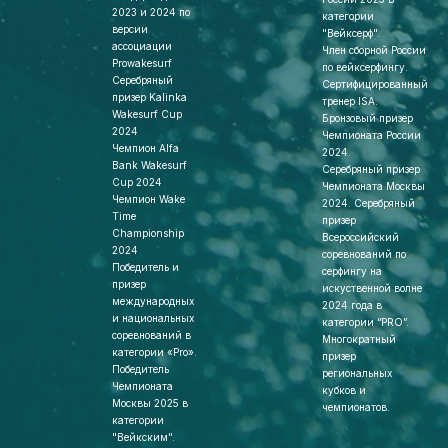
2023 и 2024 по
категории
версии
"Вейксерф".
ассоциации
Член сборной России
Prowakesurf
по вейксерфингу.
Серебряный
Сертифицированный
призер Kalinka
тренер ISA.
Wakesurf Cup
Бронзовый призер
2024
Чемпионата России
Чемпион Alfa
2024.
Bank Wakesurf
Серебряный призер
Cup 2024
Чемпионата Москвы
Чемпион Wake
2024. Серебряный
Time
призер
Championship
Всероссийский
2024
соревнований по
Победитель и
серфингу на
призер
искуственной волне
международных
2024 года в
и национальных
категории “PRO”.
соревнований в
Многократный
категории «Pro».
призер
Победитель
региональных
Чемпионата
кубков и
Москвы 2025 в
чемпионатов.
категории
"Вейкским".