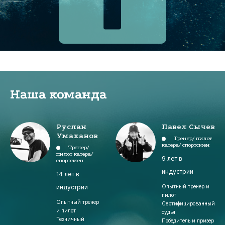
Наша команда
Руслан
Павел Сычев
Умаханов
Тренер/ пилот
катера/ спортсмен
Тренер/
пилот катера/
9 лет в
спортсмен
индустрии
14 лет в
индустрии
Опытный тренер и
пилот
Опытный тренер
Сертифицированный
и пилот
судья
Техничный
Победитель и призер